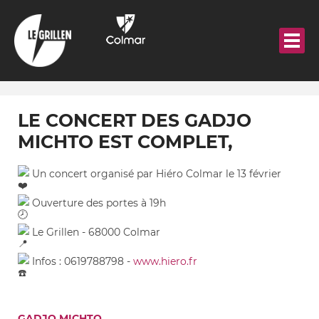
Aller
au
contenu
principal
LE CONCERT DES GADJO
MICHTO EST COMPLET,
Un concert organisé par Hiéro Colmar le 13 février
Ouverture des portes à 19h
Le Grillen - 68000 Colmar
Infos : 0619788798 -
www.hiero.fr
GADJO MICHTO