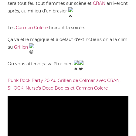
sera tout feu tout flammes sur scène et
CRAN
arriveront
après, au milieu d'un brasier
Les
Carmen Colère
finiront la soirée.
Ça va être magique et à défaut d'extincteurs on a la clim
au
Grillen
On vous attend ça va être bien
Punk Rock Party 20 Au Grillen de Colmar avec CRAN,
SHÖCK, Nurse's Dead Bodies et Carmen Colere