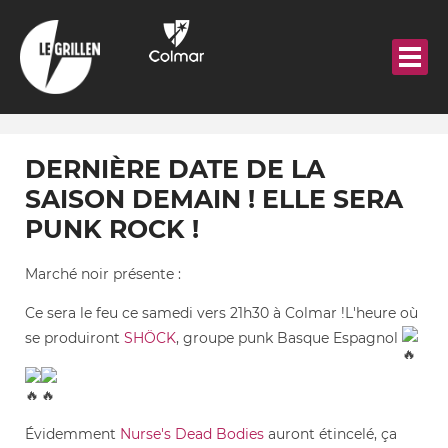
Aller
au
contenu
principal
DERNIÈRE DATE DE LA
SAISON DEMAIN ! ELLE SERA
PUNK ROCK !
Marché noir présente :
Ce sera le feu ce samedi vers 21h30 à Colmar !L'heure où
se produiront
SHÖCK
, groupe punk Basque Espagnol
Évidemment
Nurse's Dead Bodies
auront étincelé, ça