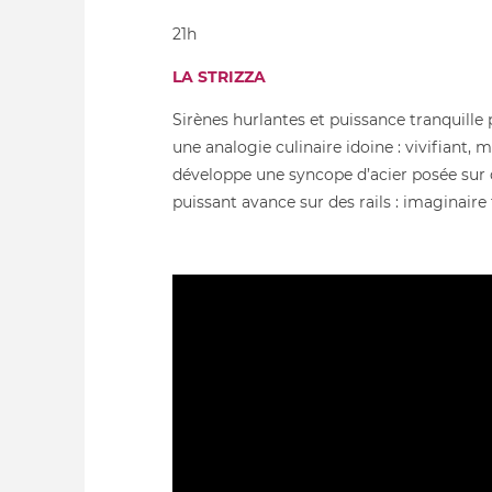
21h
LA STRIZZA
Sirènes hurlantes et puissance tranquille p
une analogie culinaire idoine : vivifiant, m
développe une syncope d’acier posée sur d
puissant avance sur des rails : imaginaire