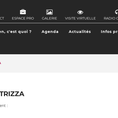
CT
ESPACE PRO
GALERIE
VISITE VIRTUELLE
RADIO 
IGATION
ONDAIRE
en, c'est quoi ?
Agenda
Actualités
Infos p
IGATION
CIPALE
A
STRIZZA
ent :