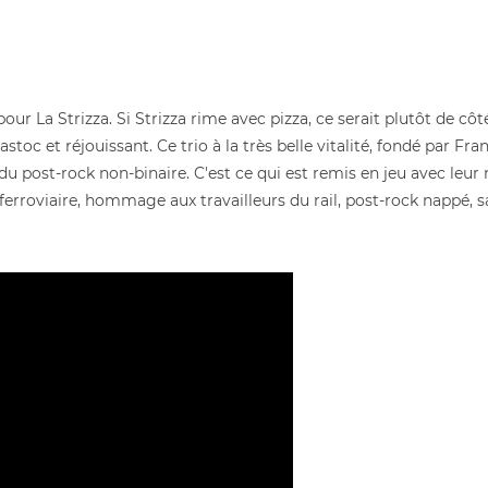
our La Strizza. Si Strizza rime avec pizza, ce serait plutôt de côt
astoc et réjouissant. Ce trio à la très belle vitalité, fondé par Fr
u post-rock non-binaire. C'est ce qui est remis en jeu avec leur
 ferroviaire, hommage aux travailleurs du rail, post-rock nappé,