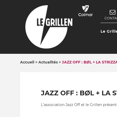
Aller
au
contenu
CONTA
NAV
principal
SEC
Le Grill
NAV
PRIN
Accueil
Actualités
JAZZ OFF : BØL + LA STRIZZ
FIL
D'ARIANE
JAZZ OFF : BØL + LA 
L'association Jazz Off et le Grillen présent