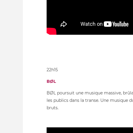
22h15
BØL
BØL poursuit une musique massive, brûlan
les publics dans la transe. Une musique du
bruts.