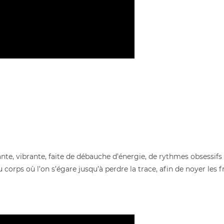
te, vibrante, faite de débauche d’énergie, de rythmes obsessifs
 corps où l’on s’égare jusqu’à perdre la trace, afin de noyer les