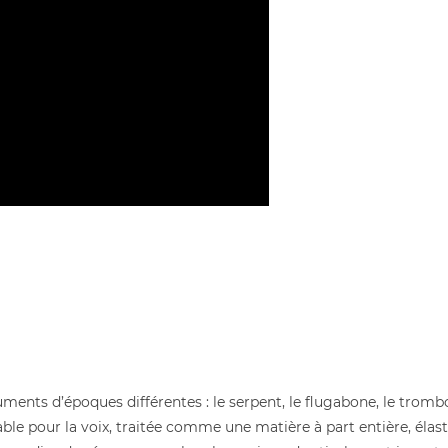
ments d’époques différentes : le serpent, le flugabone, le trombo
ble pour la voix, traitée comme une matière à part entière, élast