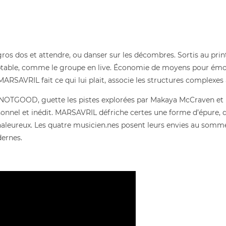
 gros dos et attendre, ou danser sur les décombres. Sortis au pr
table, comme le groupe en live. Économie de moyens pour émoti
ARSAVRIL fait ce qui lui plait, associe les structures complexes 
OTGOOD, guette les pistes explorées par Makaya McCraven et 
onnel et inédit. MARSAVRIL défriche certes une forme d’épure, d
haleureux. Les quatre musicien.nes posent leurs envies au sommet
dernes.