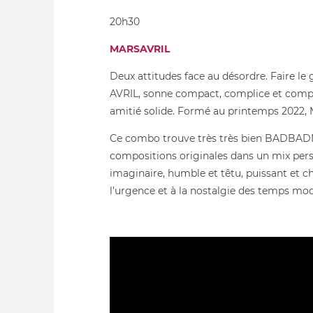
20h30
MARSAVRIL
Deux attitudes face au désordre. Faire le
AVRIL, sonne compact, complice et comp
amitié solide. Formé au printemps 2022, M
Ce combo trouve très très bien BADBADN
compositions originales dans un mix pers
imaginaire, humble et têtu, puissant et c
l’urgence et à la nostalgie des temps mo