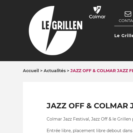
Aller
au
contenu
CONTA
NAV
principal
SEC
Le Grill
NAV
PRIN
Accueil
Actualités
JAZZ OFF & COLMAR JAZZ F
FIL
D'ARIANE
JAZZ OFF & COLMAR J
Colmar Jazz Festival, Jazz Off & le Grillen
Entrée libre, placement libre debout dans 