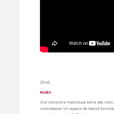
21h45
NUBU
Une rencontre malicieuse entre des instru
contrebasse. Un espace de liberté formida