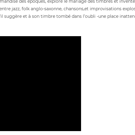
rmandise des époques, explore le mariage des timbres et invente
ntre jazz, folk anglo-saxonne, chansons,et improvisations exp
’il suggère et à son timbre tombé dans l’oubli -une place inatte