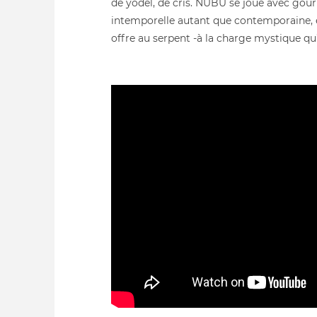
de yodel, de cris. NUBU se joue avec gou
intemporelle autant que contemporaine, e
offre au serpent -à la charge mystique qu