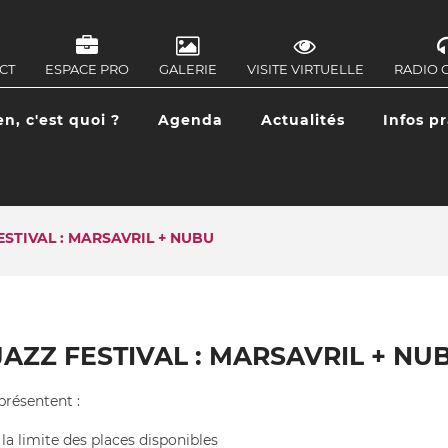
CT
ESPACE PRO
GALERIE
VISITE VIRTUELLE
RADIO 
IGATION
ONDAIRE
en, c'est quoi ?
Agenda
Actualités
Infos p
IGATION
CIPALE
ESTIVAL : MARSAVRIL + NUBU
AZZ FESTIVAL : MARSAVRIL + NU
 présentent :
la limite des places disponibles