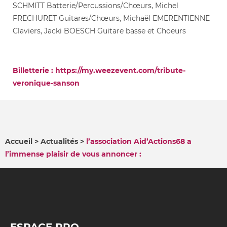
SCHMITT Batterie/Percussions/Chœurs, Michel
FRECHURET Guitares/Chœurs, Michaël EMERENTIENNE
Claviers, Jacki BOESCH Guitare basse et Choeurs
Billetterie : https://my.weezevent.com/tribute-
veronique-sanson
Accueil
Actualités
l’association Aid’Actions68 a
l’immense plaisir de vous annoncer :
FIL
D'ARIANE