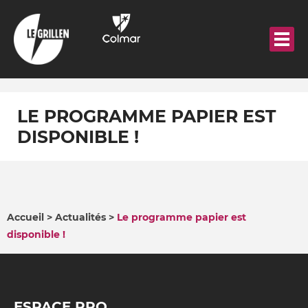
Aller
au
contenu
principal
LE PROGRAMME PAPIER EST
DISPONIBLE !
Accueil
Actualités
Le programme papier est
disponible !
FIL
D'ARIANE
ESPACE PRO