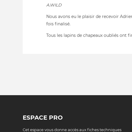
A.WILD
Nous avons eu le plaisir de recevoir Adri
fois finalisé.
Tous les lapins de chapeaux oubliés ont f
ESPACE PRO
Cet espace vous donne accès aux fiches techniques