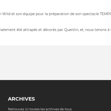
en Wild et son équipe pour la préparation de son spectacle TEMPO
inalement été attrapés et dévorés par Quentin, et, nous tenons à 
ARCHIVES
Retrouvez ici toutes les archives de tous