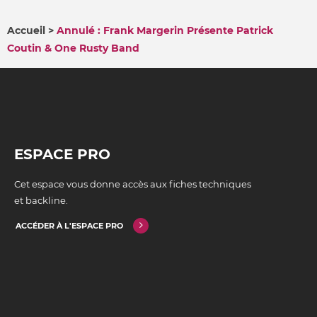
Accueil
Annulé : Frank Margerin Présente Patrick
Coutin & One Rusty Band
FIL
D'ARIANE
ESPACE PRO
Cet espace vous donne accès aux fiches techniques
et backline.
ACCÉDER À L'ESPACE PRO