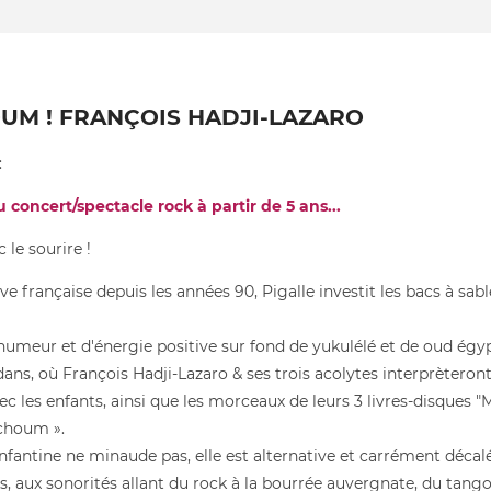
UM ! FRANÇOIS HADJI-LAZARO
:
concert/spectacle rock à partir de 5 ans...
le sourire !
ve française depuis les années 90, Pigalle investit les bacs à sab
umeur et d'énergie positive sur fond de yukulélé et de oud égyp
edans, où François Hadji-Lazaro & ses trois acolytes interprètero
c les enfants, ainsi que les morceaux de leurs 3 livres-disques 
tchoum ».
nfantine ne minaude pas, elle est alternative et carrément décal
es, aux sonorités allant du rock à la bourrée auvergnate, du tan