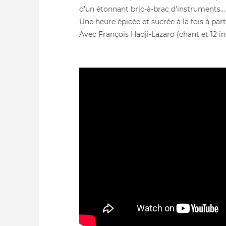
d’un étonnant bric-à-brac d'instruments…
Une heure épicée et sucrée à la fois à pa
Avec François Hadji-Lazaro (chant et 12 i