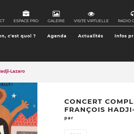
CT
ESPACE PRO
GALERIE
VISITE VIRTUELLE
RADIO 
IGATION
ONDAIRE
en, c'est quoi ?
Agenda
Actualités
Infos p
IGATION
CIPALE
adji-Lazaro
CONCERT COMPL
FRANÇOIS HADJI
par