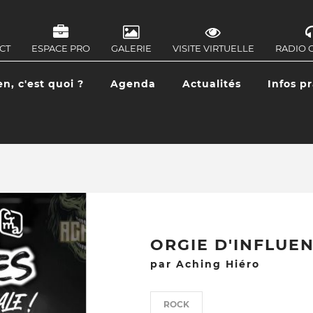
CT
ESPACE PRO
GALERIE
VISITE VIRTUELLE
RADIO 
IGATION
ONDAIRE
en, c'est quoi ?
Agenda
Actualités
Infos p
IGATION
CIPALE
ORGIE D'INFLUEN
par Aching Hiéro
ROCK