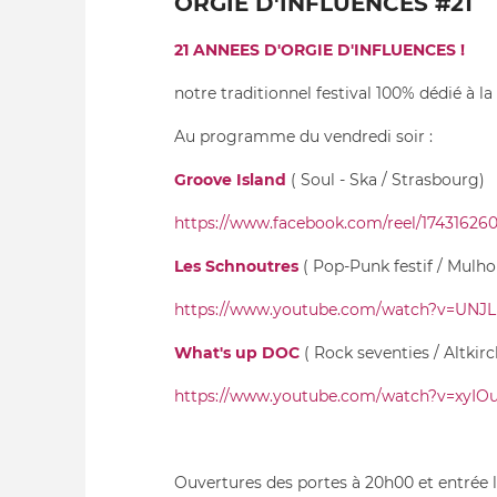
ORGIE D'INFLUENCES #21
21 ANNEES D'ORGIE D'INFLUENCES !
notre traditionnel festival 100% dédié à la
Au programme du vendredi soir :
Groove Island
( Soul - Ska / Strasbourg)
https://www.facebook.com/reel/17431626
Les Schnoutres
( Pop-Punk festif / Mulho
https://www.youtube.com/watch?v=UNJLP
What's up DOC
( Rock seventies / Altkirc
https://www.youtube.com/watch?v=xyIOu
Ouvertures des portes à 20h00 et entrée li