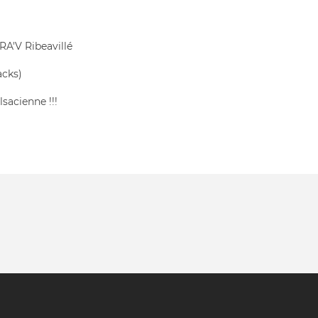
RA'V Ribeavillé
acks)
sacienne !!!