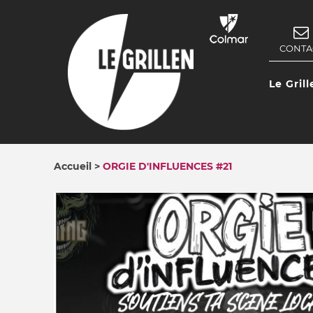
Aller
au
contenu
CONTA
NAV
principal
SEC
Le Grill
NAV
PRIN
Accueil
ORGIE D'INFLUENCES #21
FIL
D'ARIANE