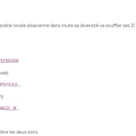
 scène locale alsacienne dans toute sa diversité va souffler ses 21
03236008
use)
SYIUUI...
h)
862L_8...
bre les deux soirs