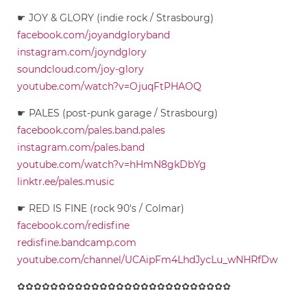
☛ JOY & GLORY (indie rock / Strasbourg)
facebook.com/joyandgloryband
instagram.com/joyndglory
soundcloud.com/joy-glory
youtube.com/watch?v=OjuqFtPHAOQ
☛ PALES (post-punk garage / Strasbourg)
facebook.com/pales.band.pales
instagram.com/pales.band
youtube.com/watch?v=hHmN8gkDbYg
linktr.ee/pales.music
☛ RED IS FINE (rock 90's / Colmar)
facebook.com/redisfine
redisfine.bandcamp.com
youtube.com/channel/UCAipFm4LhdJycLu_wNHRfDw
✿✿✿✿✿✿✿✿✿✿✿✿✿✿✿✿✿✿✿✿✿✿✿✿✿✿