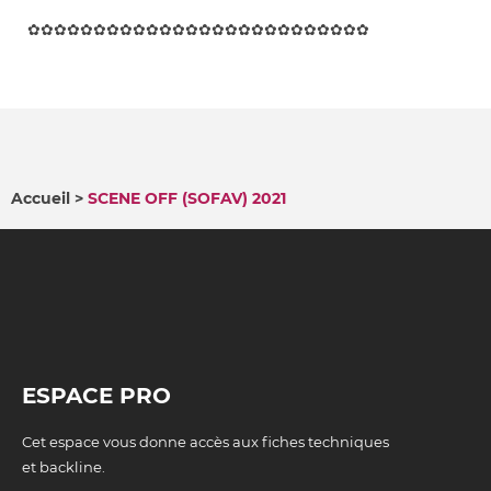
✿✿✿✿✿✿✿✿✿✿✿✿✿✿✿✿✿✿✿✿✿✿✿✿✿✿
Accueil
SCENE OFF (SOFAV) 2021
FIL
D'ARIANE
ESPACE PRO
Cet espace vous donne accès aux fiches techniques
et backline.