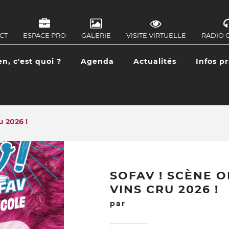
CT
ESPACE PRO
GALERIE
VISITE VIRTUELLE
RADIO 
IGATION
ONDAIRE
en, c'est quoi ?
Agenda
Actualités
Infos p
IGATION
CIPALE
u 2026 !
SOFAV ! SCÈNE O
VINS CRU 2026 !
par