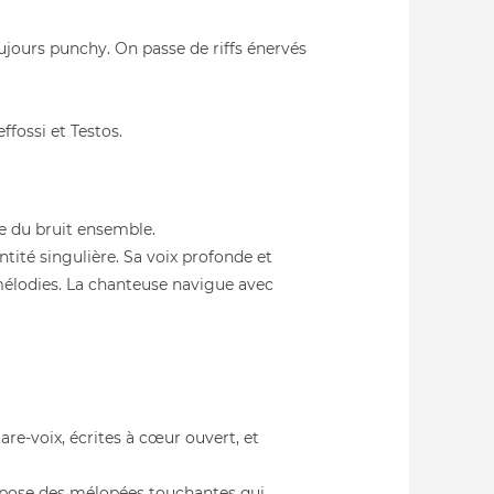
ujours punchy. On passe de riffs énervés
fossi et Testos.
e du bruit ensemble.
ité singulière. Sa voix profonde et
 mélodies. La chanteuse navigue avec
are-voix, écrites à cœur ouvert, et
ropose des mélopées touchantes qui