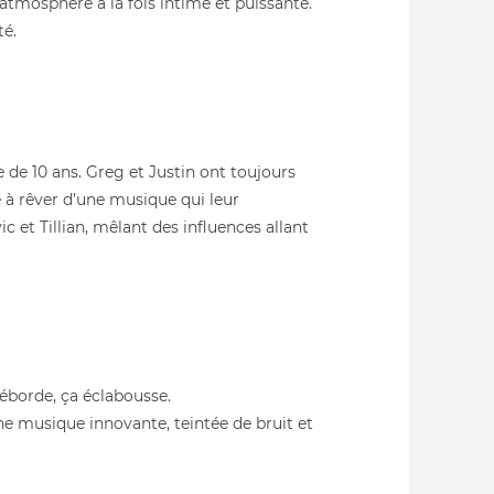
tmosphère à la fois intime et puissante.
té.
 de 10 ans. Greg et Justin ont toujours
é à rêver d’une musique qui leur
c et Tillian, mêlant des influences allant
 déborde, ça éclabousse.
ne musique innovante, teintée de bruit et