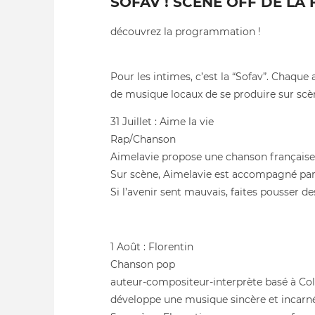
SOFAV ! SCÈNE OFF DE LA 
découvrez la programmation !
Pour les intimes, c’est la “Sofav”. Chaque 
de musique locaux de se produire sur scèn
31 Juillet : Aime la vie
Rap/Chanson
Aimelavie propose une chanson française d’
Sur scène, Aimelavie est accompagné par de
Si l’avenir sent mauvais, faites pousser des
1 Août : Florentin
Chanson pop
auteur-compositeur-interprète basé à Colma
développe une musique sincère et incarnée,