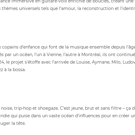
nce immersive en guitare-voix enrichie de boucles, créant une a
hèmes universels tels que l’amour, la reconstruction et l’identi
x copains d’enfance qui font de la musique ensemble depuis l’âge
 par un océan, l’un à Vienne, l’autre à Montréal, ils ont continu
 le projet s'étoffe avec l’arrivée de Louise, Aymane, Milo, Ludovi
z à la bossa.
e noise, trip-hop et shoegaze. C’est jeune, brut et sans filtre – ça
 indie qui puise dans un vaste océan d’influences pour en créer u
uger la tête.