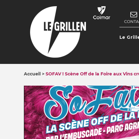
Aller
au
contenu
CONTA
NAV
principal
SEC
Le Grill
NAV
PRIN
Accueil
SOFAV ! Scène Off de la Foire aux Vins cr
FIL
D'ARIANE