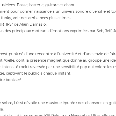
iciens. Basse, batterie, guitare et chant.
rient pour donner naissance à un univers sonore diversifié et to
s funky, voir des ambiances plus calmes.
RTIFS" de Alain Damasio.
un des principaux moteurs d’émotions exprimées par Seb, Jeff, Jef
t-punk né d’une rencontre à l’université et d’une envie de fair
t Axelle, dont la présence magnétique donne au groupe une ident
e intensité rock traversée par une sensibilité pop qui colore les
e, captivant le public à chaque instant.
aire bonkser!
ce sobre, Lüssi dévoile une musique épurée : des chansons en guit
le.
ues et des artistes comme Klô Pelgag ou November Ultra, elle p