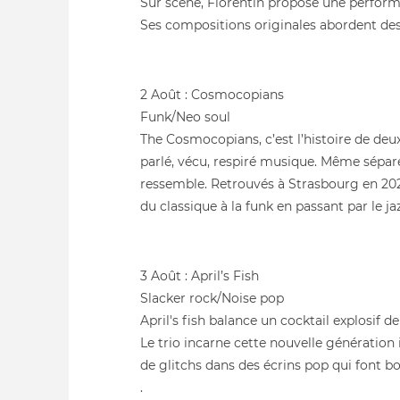
Sur scène, Florentin propose une performa
Ses compositions originales abordent des t
2 Août : Cosmocopians
Funk/Neo soul
The Cosmocopians, c’est l’histoire de deu
parlé, vécu, respiré musique. Même séparés
ressemble. Retrouvés à Strasbourg en 2024,
du classique à la funk en passant par le jaz
3 Août : April’s Fish
Slacker rock/Noise pop
April's fish balance un cocktail explosif d
Le trio incarne cette nouvelle génération
de glitchs dans des écrins pop qui font bo
.