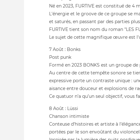
Né en 2023, FURTIVE est constitué de 4 mus
L'énergie et le groove de ce groupe se ma
et saturés, en passant par des parties plu
FURTIVE tient son nom du roman "LES FU
Le sujet de cette magnifique œuvre est l'
7 Août : Bonks
Post punk
Formé en 2023 BONKS est un groupe de pos
Au centre de cette tempête sonore se tien
expressive porte un contraste unique : un
aisance entre douceur et explosions de rag
Ce quatuor n’a qu’un seul objectif, vous f
8 Août : Lüssi
Chanson intimiste
Conteuse d’histoires et artiste à l’élégan
portées par le son envoûtant du violoncel
Inspirée par la lumière des nuits nordiq