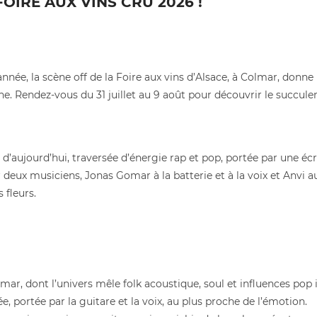
FOIRE AUX VINS CRU 2026 !
année, la scène off de la Foire aux vins d’Alsace, à Colmar, donne
e. Rendez-vous du 31 juillet au 9 août pour découvrir le succulen
aujourd’hui, traversée d’énergie rap et pop, portée par une écrit
ux musiciens, Jonas Gomar à la batterie et à la voix et Anvi au cl
 fleurs.
r, dont l’univers mêle folk acoustique, soul et influences pop i
 portée par la guitare et la voix, au plus proche de l’émotion.