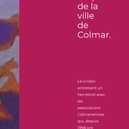
de la
ville
de
Colmar.
Le Grillen
entretient un
lien étroit avec
les
associations
Colmariennes
qui, depuis
1998 ont