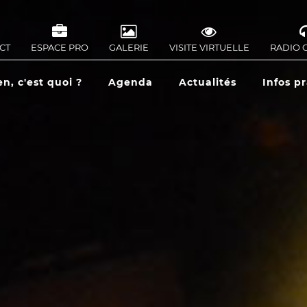
CT
ESPACE PRO
GALERIE
VISITE VIRTUELLE
RADIO 
IGATION
ONDAIRE
en, c'est quoi ?
Agenda
Actualités
Infos p
IGATION
CIPALE