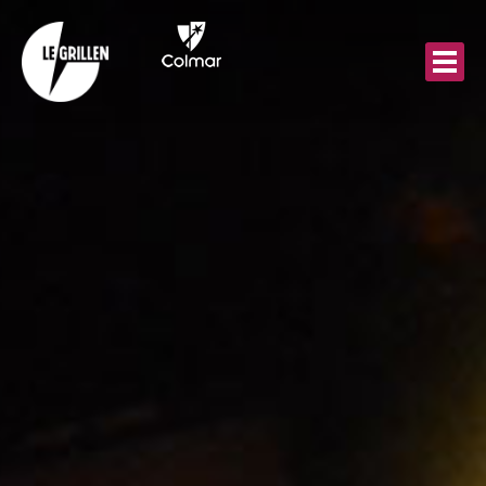
Aller
au
contenu
principal